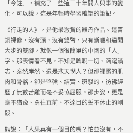
「今註」，補充了一些這三十年間人與事的變
化。可以說，這是年輕時學習雕塑的筆記。
《行走的人》，是他最激賞的羅丹作品。這青
銅裸像，沒有頭，沒有雙臂，只有斷軀和邁開
大步的雙腳，就像一個很簡單的中國的「人」
字。那表情看不見，不知是睥睨一切、躊躇滿
志、泰然岸然、還是悲天憫人？但那裸露的肌
肉和骨骼，卻是堅強、結實、斑駁的，彷彿經
歷了無數苦難而毫不妥協屈服。那步姿，更是
毫不猶豫、勇往直前、不達目的誓不休止的剛
毅。
熊說：「人果真有一個目的嗎？怕並沒有，不