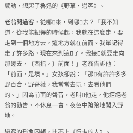
感動，想起了魯迅的《野草‧過客》。
老翁問過客，從哪來，到哪去？「我不知
道。從我能記得的時候起，我就在這麼走，要
走到一個地方去，這地方就在前面。我單記得
走了許多路，現在來到這了。我接就要走向
那邊去，〔西指，〕前面！」老翁告訴他：
「前面，是墳。」女孩卻說：「那有許許多多
野百合，野薔薇，我常常去玩，去看他們
的。」因為前面的聲音，老叫他走，他拒絕老
翁的勸告，不休息一會，夜色中蹌踉地闖入野
地。
過客的形象困頓，比不上《行走的人》。