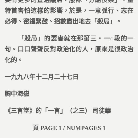
要有更多的直選議席，廢除「分組投票」。董
特首害怕這樣的影響，於是，一意弧行、志在
必得、密鑼緊鼓、招數盡出地去「殺局」。
「殺局」的要害就在那第三‧一○段的一
句。口口聲聲反對政治化的人，原來是很政治
化的。
一九九八年十二月二十七日
胸中海嶽
《三言堂》的「一言」（之三） 司徒華
頁 PAGE 1 / NUMPAGES 1