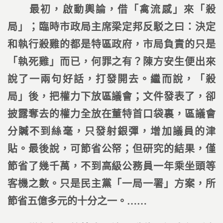
最初，啟動輿論，借「禽流感」來「殺
局」；臨時市政局主席梁定邦反駁之曰：決定
和執行殺雞的都是特區政府，市局負責的只是
「執死雞」而已，何罪之有？陳方安生便出來
說了一兩句好話，打發開去。繼而說，「殺
局」後，把權力下放區議會；文件發表了，卻
披露奪去的權力全放在董特首口袋裏，區議會
分贓不到絲毫，只發射銀彈，增加議員的津
貼。最後說，可節省公帑；但研究的結果，僅
節省了幾千萬，不到高級公務員一年乘坐頭等
客機之數。只是民主黨「一局一署」方案，所
節省五億多元的十分之一。……