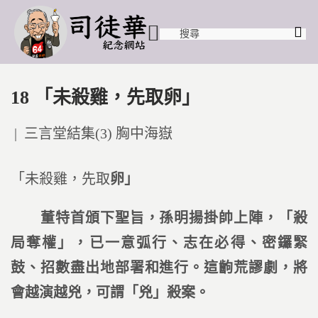
18 「未殺雞，先取卵」
Posted
三言堂結集(3) 胸中海嶽
in
「未殺雞，先取
卵」
董特首頒下聖旨，孫明揚掛帥上陣，「殺
局奪權」，已一意弧行、志在必得、密鑼緊
鼓、招數盡出地部署和進行。這齣荒謬劇，將
會越演越兇，可謂「兇」殺案。