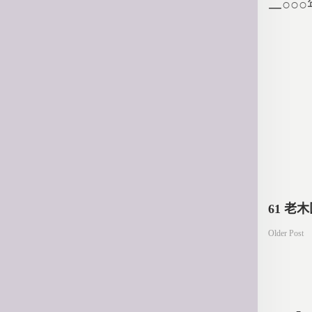
二○○
文
61 老
Older Post
章
導