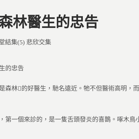
0 森林醫生的忠告
d
堂結集(5) 悲欣交集
生的忠告
是森林的好醫生，馳名遠近。牠不但醫術高明，
，第一個來診的，是一隻舌頭發炎的喜鵲。啄木鳥