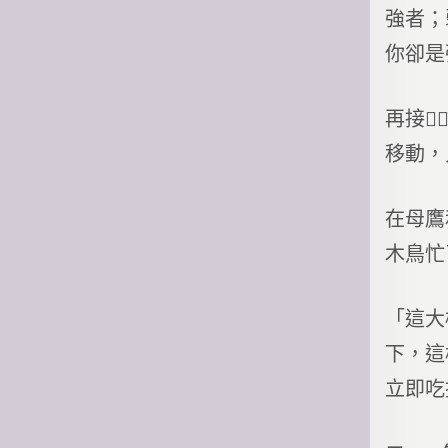
強者；
你卻是
再接
移動，
在母鷹
木鳥忙
「這大
下，這
立即吃