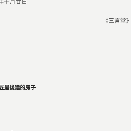
○年十月廿日
《三言堂》
木匠最後建的房子