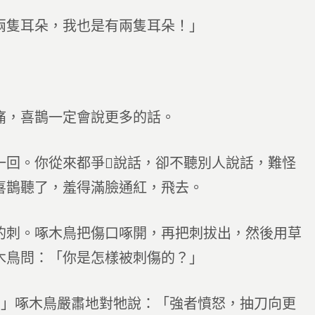
兩隻耳朵，我也是有兩隻耳朵！」
痛，喜鵲一定會說更多的話。
一回。你從來都爭說話，卻不聽別人說話，難怪
喜鵲聽了，羞得滿臉通紅，飛去。
的刺。啄木鳥把傷口啄開，再把刺拔出，然後用草
木鳥問：「你是怎樣被刺傷的？」
。」啄木鳥嚴肅地對牠說：「強者憤怒，抽刀向更