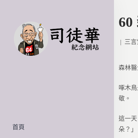
6
Poste
三言
in
森林醫
啄木鳥
敬。
這一天
首頁
朵？」