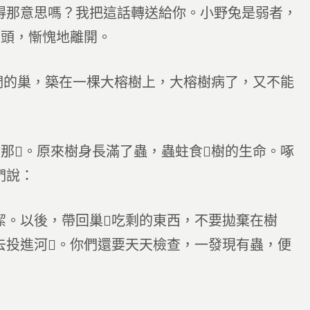
得那意思嗎？我把這話轉送給你。小野兔是弱者，
頭，慚愧地離開。
們的巢，築在一棵大榕樹上，大榕樹病了，又不能
那。原來樹身長滿了蟲，蟲蛀食樹的生命。啄
們說：
潔。以後，帶回巢吃剩的東西，不要拋棄在樹
去投進河。你們還要天天檢查，一發現有蟲，便