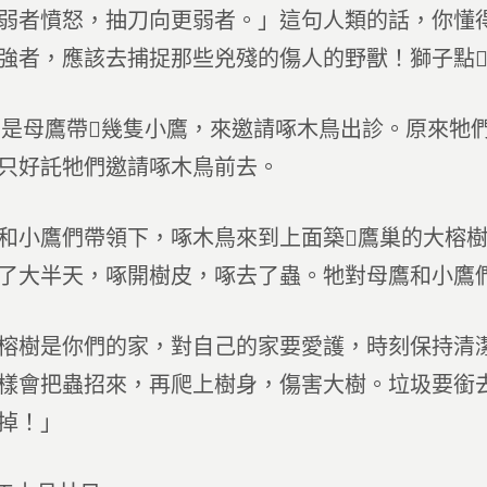
弱者憤怒，抽刀向更弱者。」這句人類的話，你懂
強者，應該去捕捉那些兇殘的傷人的野獸！獅子點
，是母鷹帶幾隻小鷹，來邀請啄木鳥出診。原來牠
只好託牠們邀請啄木鳥前去。
和小鷹們帶領下，啄木鳥來到上面築鷹巢的大榕樹
了大半天，啄開樹皮，啄去了蟲。牠對母鷹和小鷹
榕樹是你們的家，對自己的家要愛護，時刻保持清
樣會把蟲招來，再爬上樹身，傷害大樹。垃圾要銜
掉！」