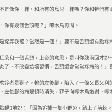
不是像你一樣，和所有的鳥兒一樣嗎？你和牠們有
，你有幾個舌頭呢？」啄木鳥再問。
是捉弄我罷？當然是一個！」要不是舌頭還有點疼
耳朵和一個舌頭，上帝的意思，是叫你聽兩回才說
炎了。不改變這壞習慣，舌頭還會常常疼痛的！」
求診者是獅子。牠的左後腳，陷入了一條又長又利
。左後腳的痛楚頓時消失，獅子向啄木鳥道謝。啄
點靦地說：「因為追捕一隻小野兔，踏上了荊棘