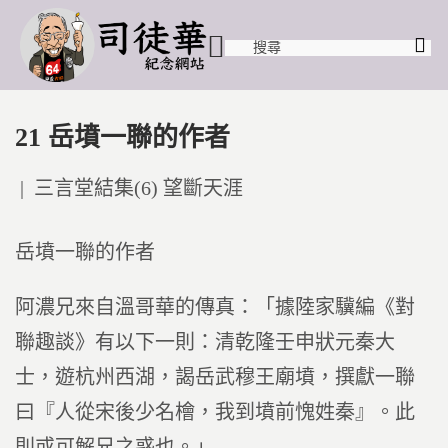
21 岳墳一聯的作者
Posted
三言堂結集(6) 望斷天涯
in
岳墳一聯的作者
阿濃兄來自溫哥華的傳真：「據陸家驥編《對
聯趣談》有以下一則：清乾隆壬申狀元秦大
士，遊杭州西湖，謁岳武穆王廟墳，撰獻一聯
曰『人從宋後少名檜，我到墳前愧姓秦』。此
則或可解兄之惑也。」