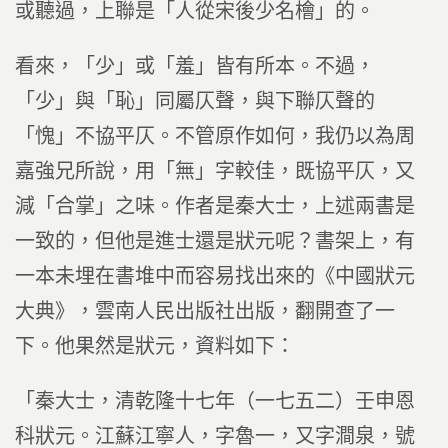
或聽過，上聯是「人從宋後少名檜」的。
看來，「少」或「羞」皆有所本。不過，
「少」與「恥」同屬仄聲，與下聯仄聲的
「愧」不協平仄。不管原作如何，我仍以為周
嘉強兄所說，用「無」字較佳，既協平仄，又
減「合掌」之味。作者是秦大士，上述兩書是
一致的，但他是進士還是狀元呢？書架上，有
一本未埋在書堆中而容易找出來的《中國狀元
大典》，雲南人民出版社出版，翻開查了一
下。他果然是狀元，資料如下：
「秦大士，清乾隆十七年（一七五二）壬申恩
科狀元。江蘇江寧人，字魯一，又字澗泉，號