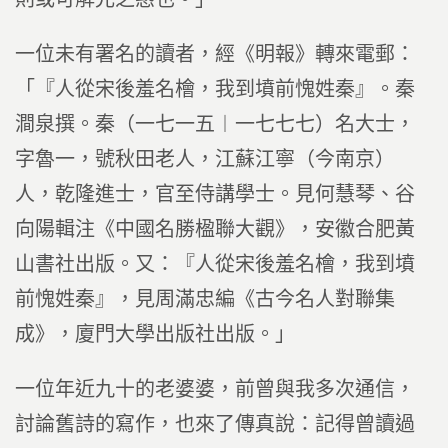
一位未有署名的讀者，經《明報》轉來電郵：
「『人從宋後羞名檜，我到墳前愧姓秦』。秦
澗泉撰。秦（一七一五︱一七七七）名大士，
字魯一，號秋田老人，江蘇江寧（今南京）
人，乾隆進士，官至侍講學士。見何慧琴、谷
向陽輯注《中國名勝楹聯大觀》，安徽合肥黃
山書社出版。又：『人從宋後羞名檜，我到墳
前愧姓秦』，見周滿忠編《古今名人對聯集
成》，廈門大學出版社出版。」
一位年近九十的老婆婆，前曾與我多次通信，
討論舊詩的寫作，也來了傳真說：記得曾讀過