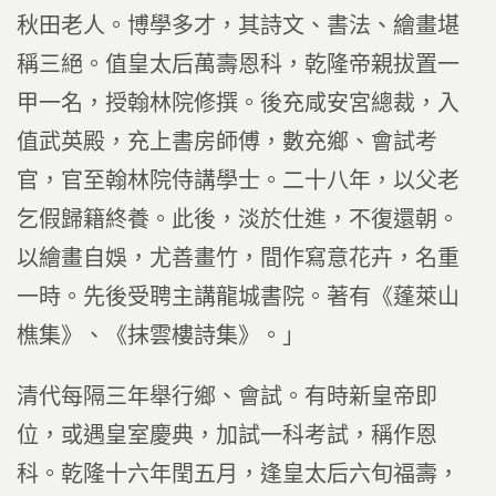
秋田老人。博學多才，其詩文、書法、繪畫堪
稱三絕。值皇太后萬壽恩科，乾隆帝親拔置一
甲一名，授翰林院修撰。後充咸安宮總裁，入
值武英殿，充上書房師傅，數充鄉、會試考
官，官至翰林院侍講學士。二十八年，以父老
乞假歸籍終養。此後，淡於仕進，不復還朝。
以繪畫自娛，尤善畫竹，間作寫意花卉，名重
一時。先後受聘主講龍城書院。著有《蓬萊山
樵集》、《抹雲樓詩集》。」
清代每隔三年舉行鄉、會試。有時新皇帝即
位，或遇皇室慶典，加試一科考試，稱作恩
科。乾隆十六年閏五月，逢皇太后六旬福壽，