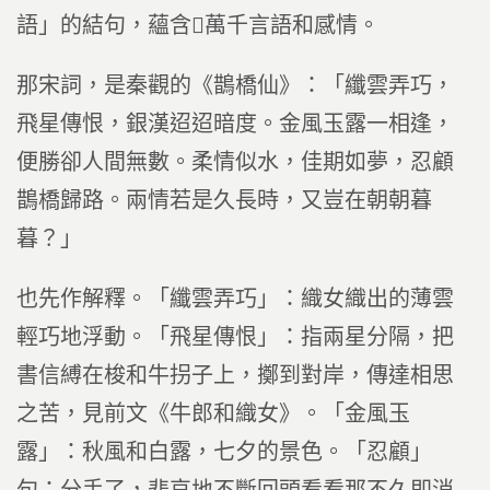
語」的結句，蘊含萬千言語和感情。
那宋詞，是秦觀的《鵲橋仙》：「纖雲弄巧，
飛星傳恨，銀漢迢迢暗度。金風玉露一相逢，
便勝卻人間無數。柔情似水，佳期如夢，忍顧
鵲橋歸路。兩情若是久長時，又豈在朝朝暮
暮？」
也先作解釋。「纖雲弄巧」：織女織出的薄雲
輕巧地浮動。「飛星傳恨」：指兩星分隔，把
書信縛在梭和牛拐子上，擲到對岸，傳達相思
之苦，見前文《牛郎和織女》。「金風玉
露」：秋風和白露，七夕的景色。「忍顧」