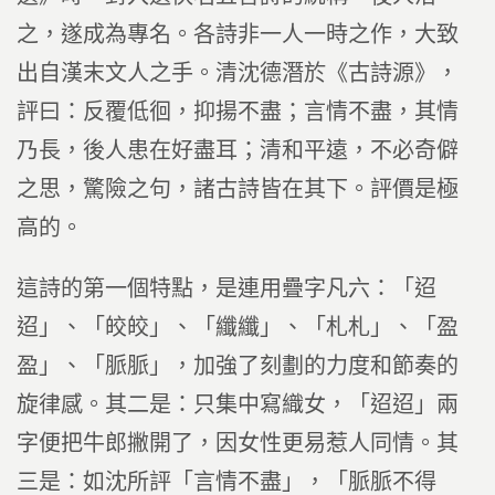
之，遂成為專名。各詩非一人一時之作，大致
出自漢末文人之手。清沈德潛於《古詩源》，
評曰：反覆低徊，抑揚不盡；言情不盡，其情
乃長，後人患在好盡耳；清和平遠，不必奇僻
之思，驚險之句，諸古詩皆在其下。評價是極
高的。
這詩的第一個特點，是連用疊字凡六：「迢
迢」、「皎皎」、「纖纖」、「札札」、「盈
盈」、「脈脈」，加強了刻劃的力度和節奏的
旋律感。其二是：只集中寫織女，「迢迢」兩
字便把牛郎撇開了，因女性更易惹人同情。其
三是：如沈所評「言情不盡」，「脈脈不得