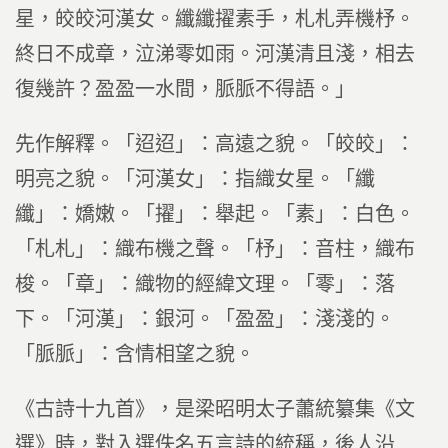
星，皎皎河漢女。纖纖擢素手，札札弄機杼。
終日不成章，泣涕零如雨。河漢清且淺，相去
復幾許？盈盈一水間，脈脈不得語。」
先作解釋。「迢迢」：高遠之貌。「皎皎」：
明亮之貌。「河漢女」：指織女星。「纖
纖」：嬌嫩。「擢」：舉起。「素」：白色。
「札札」：織布機之聲。「杼」：音柱，織布
梭。「章」：織物的經緯文理。「零」：落
下。「河漢」：銀河。「盈盈」：淺淺的。
「脈脈」：含情相望之貌。
《古詩十九首》，是梁昭明太子蕭統纂集《文
選》時，對入選佚名五言詩的統稱，後人沿