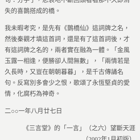
句：分手了，悲哀地不斷回頭看看那不久即消
失的喜鵲搭成的橋。
我未暇考究，是先有《鵲橋仙》這詞牌之名，
然後秦觀才填這首詞，還是有了這首詞後，才
有這詞牌之名的，兩者實在融為一體。「金風
玉露一相逢，便勝卻人間無數」，「兩情若是
久長時，又豈在朝朝暮暮」，是千古傳誦名
句。反寫別多會少之恨，歌頌了永恆堅貞的愛
情，化腐朽為神奇。
二○○一年八月廿七日
《三言堂》的「一言」（之六）望斷天涯
（2002年1月初版）