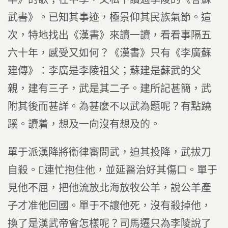
武書》。已知其事迹，極景仰其民族氣節。這
次，特地找出《漢書》來讀一讀，看看事隔五
六十年，感受又如何？《漢書》只有《李廣蘇
建傳》：李廣是李陵祖父；蘇建是蘇武的父
親，建有三子，武是其二子。建所記甚簡，武
附其後而甚詳。為甚麼不以武為題呢？有點蹺
蹊。讀着，想及一向沒有想及的。
單于派漢降將衞律審問武，迫其投降，武拔刀
自殺。連忙抱住他，並延醫治好其傷口。單于
見他不屈，把他流放北海放牧公羊，說公羊產
子才准他回國。單于不讓他死，沒有殺掉他，
換了是漢武帝會怎樣呢？司馬遷只為李陵說了