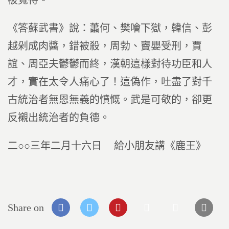
被寬待。
《答蘇武書》說：蕭何、樊噲下獄，韓信、彭
越剁成肉醬，錯被殺，周勃、竇嬰受刑，賈
誼、周亞夫鬱鬱而終，漢朝這樣對待功臣和人
才，實在太令人痛心了！這偽作，吐盡了對千
古統治者無恩無義的憤慨。武是可敬的，卻更
反襯出統治者的負德。
二○○三年二月十六日 給小朋友講《鹿王》
Share on