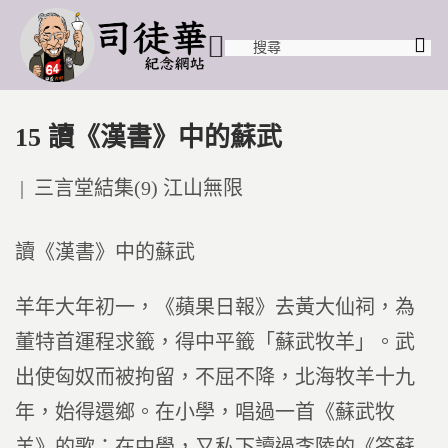
15 讀《漢書》中的蘇武
Posted
三言堂結集(9) 江山無限
in
讀《漢書》中的蘇武
羊年大年初一，《蘋果日報》去黃大仙祠，為
董特首運程求籤，得中平籤「蘇武牧羊」。武
出使匈奴而被拘留，不屈不降，北海牧羊十九
年，始得還鄉。在小學，唱過一首《蘇武牧
羊》的歌；在中學，又私下讀過李陵的《答蘇