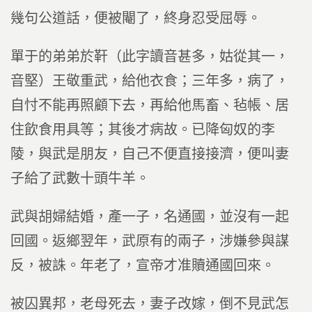
幾句公道話，便被閹了，終身忍受屈辱。
單于的弟弟於靬（此字讀音甚多，姑從其一，
音堅）王敬重武，給他衣食；三年多，病了，
自忖不能再照顧下去，再給他馬畜、毡帳、居
住飲食用具等；其後才病故。已降匈奴的李
陵，與武是朋友，自己不便直接接濟，便叫妻
子給了武數十頭牛羊。
武與胡婦結婚，產一子，名通國，並沒有一起
回國。返鄉翌年，武原有的兩子，涉嫌參與謀
反，被誅。年老了，宣帝才准贖通國回來。
被囚異邦，老母死去，妻子改嫁，倒不見武怎