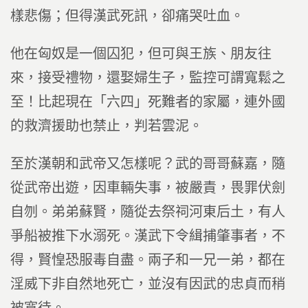
樣悲傷；但得漢武死訊，卻痛哭吐血。
他在匈奴是一個囚犯，但可與王族、朋友往
來，接受禮物，還娶婦生子，監控可謂寬鬆之
至！比起現在「六四」死難者的家屬，連外國
的救濟援助也禁止，判若雲泥。
至於漢朝和武帝又怎樣呢？武的哥哥蘇嘉，隨
從武帝出遊，因車輛失事，被嚴責，畏罪伏劍
自刎。弟弟蘇賢，隨從去祭祠河東后土，有人
爭船被推下水溺死。漢武下令緝捕肇事者，不
得，賢惶恐服毒自盡。兩子和一兄一弟，都在
淫威下非自然地死亡，並沒有因武的忠貞而稍