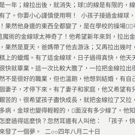
是一年；線拉出後，就消失；球的線是有限的，
有了。你要小心謹慎使用啊！ 小孩子接過金線球
！果然他身邊的東西全都變了，是在學校的操場，
這魔術的金線球太神奇了！他希望新年來到，拉出
，果然是夏天，爸媽帶了他去游泳；又再拉出幾吋
糕上的蠟燭。有了這金線球，日子過得真快，他天
很快就畢業。這一次比較大膽了，一拉把金線拉出
然不是很好的職業，但也溫飽，他想到結婚，有自
個妻子，才停下來。有了妻子和家庭，他又希望有
艱苦的，很希望孩子盡快成長，就把金線拉了又拉
多病，金球也變得輕輕的，面沒有多少線了。他
怎麼過得這麼快？忽然耳邊有人叫他： 「孩子，
來發了一個夢。 二○○四年八月二十日