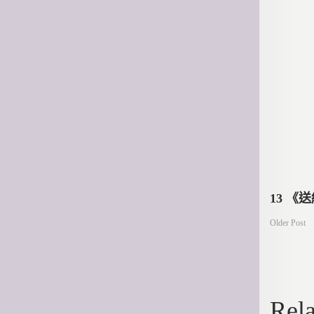
文
13 
Older Post
章
導
Rela