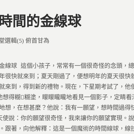
2 時間的金線球
d
堂選輯(5) 俯首甘為
金線球 這個小孩子，常常有一個很奇怪的念頭，
年很快就來到；夏天剛過了，便想明年的夏天很快
就來到，得到新的禮物。現在，下星期考試了，他
他想得糊糊塗，矇矇矓矓地看見一個影子，定睛
地想，在想甚麼？他說：我有一願望，想時間過得
天使說：你的願望很奇怪，我來讓你的願望實現。
。跟著，向他解釋：這是一個魔術的時間線球，線