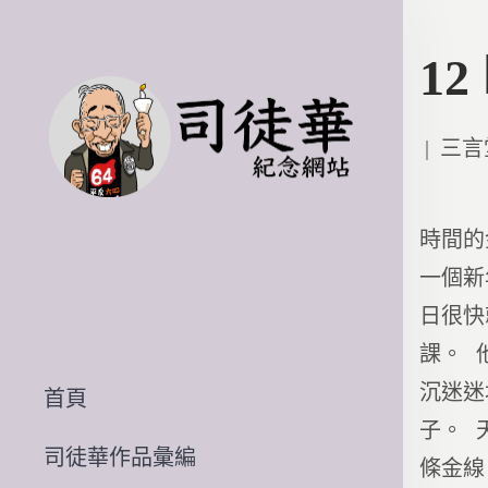
1
Poste
三言
in
時間的
一個新
日很快
課。 
沉迷迷
首頁
子。 
司徒華作品彙編
條金線