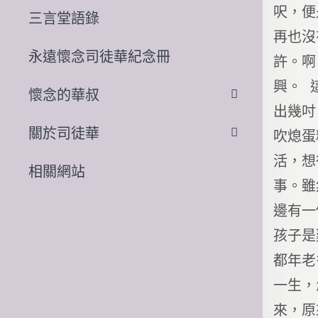
呎，便
三言堂語錄
再也沒
永遠懷念司徒華紀念冊
許。啊
興。 
懷念的華叔
出幾吋
關於司徒華
吹熄蛋
活，想
相關網站
事。雖
邊有一
孩子是
都年老
一生，
來，原