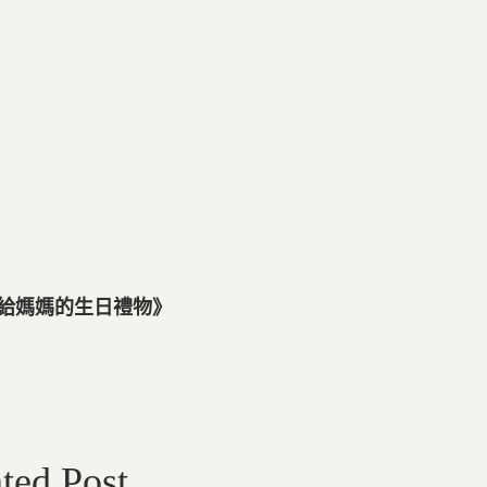
《送給媽媽的生日禮物》
ted Post