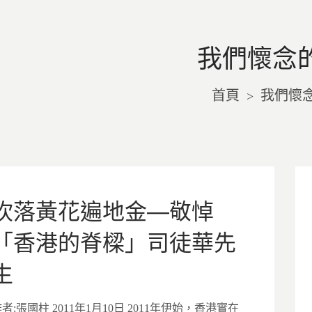
我們懷念
首頁
我們懷
>
吹落黃花遍地金—敬悼
「香港的脊樑」司徒華先
生
者:張國柱 2011年1月10日 2011年伊始，香港實在