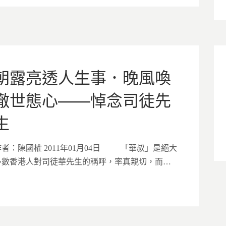
朝露亮透人生事．晚風喚
徹世態心——悼念司徒先
生
作者：陳國權 2011年01月04日 「華叔」是絕大
多數香港人對司徒華先生的稱呼，率真親切，而…