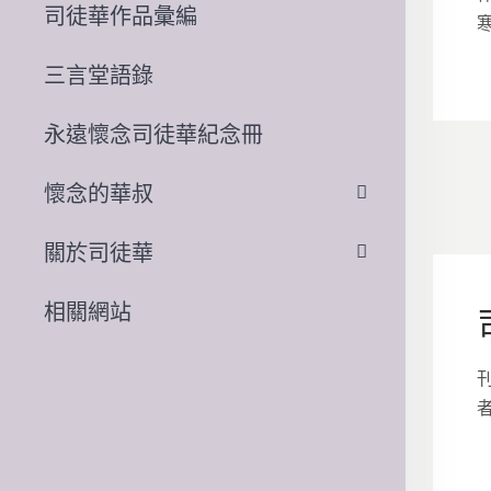
司徒華作品彙編
三言堂語錄
永遠懷念司徒華紀念冊
懷念的華叔
關於司徒華
相關網站