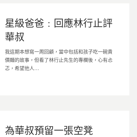
星級爸爸﹕回應林行止評
華叔
我這期本想寫一周回顧，當中包括和孩子吃一碗貴
價麵的故事，但看了林行止先生的專欄後，心有忐
忑，希望他人…
為華叔預留一張空凳